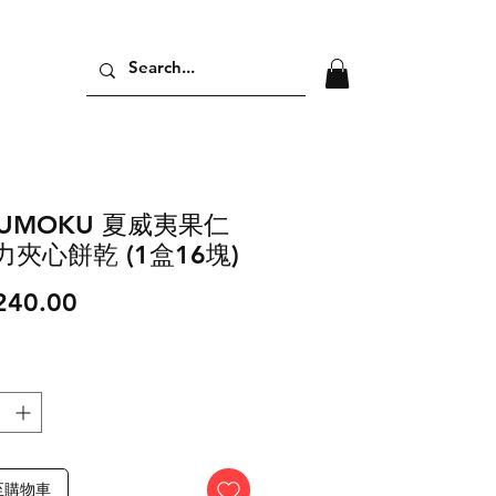
KUMOKU 夏威夷果仁
夾心餅乾 (1盒16塊)
價
240.00
格
至購物車