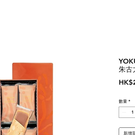
YO
朱古力
HK$
數量
*
新增