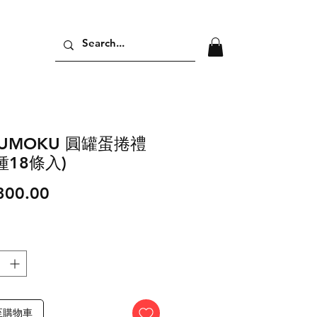
KUMOKU 圓罐蛋捲禮
種18條入)
價
300.00
格
至購物車