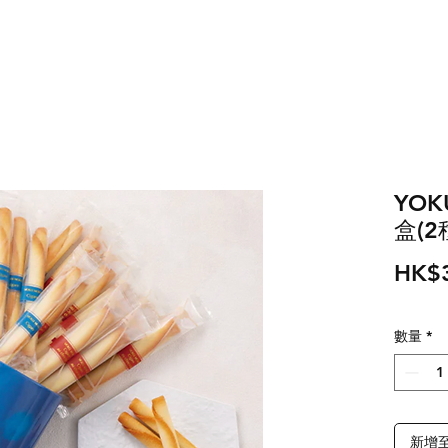
YO
盒(2
HK$
數量
*
新增