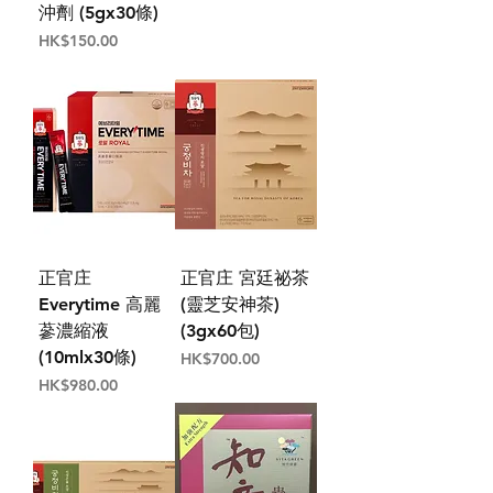
沖劑 (5gx30條)
價格
HK$150.00
正官庄
正官庄 宮廷祕茶
Everytime 高麗
(靈芝安神茶)
蔘濃縮液
(3gx60包)
(10mlx30條)
價格
HK$700.00
價格
HK$980.00