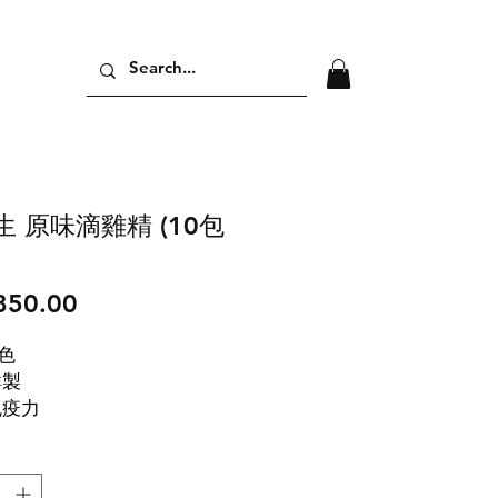
生 原味滴雞精 (10包
價
850.00
格
色
鮮製
免疫力
恢復體力
集中力