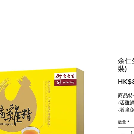
余仁
裝)
HK$
商品特
·活雞
·増強
·幫助
數量
*
·提升