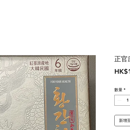
正官庄
HK$1
數量
*
新增