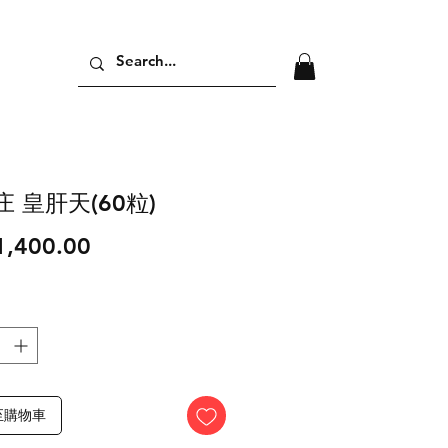
 皇肝天(60粒)
價
,400.00
格
至購物車